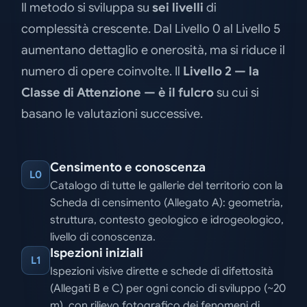
Il metodo si sviluppa su
sei livelli
di
complessità crescente. Dal Livello 0 al Livello 5
aumentano dettaglio e onerosità, ma si riduce il
numero di opere coinvolte. Il
Livello 2 — la
Classe di Attenzione — è il fulcro
su cui si
basano le valutazioni successive.
Censimento e conoscenza
L0
Catalogo di tutte le gallerie del territorio con la
Scheda di censimento (Allegato A): geometria,
struttura, contesto geologico e idrogeologico,
livello di conoscenza.
Ispezioni iniziali
L1
Ispezioni visive dirette e schede di difettosità
(Allegati B e C) per ogni concio di sviluppo (~20
m), con rilievo fotografico dei fenomeni di