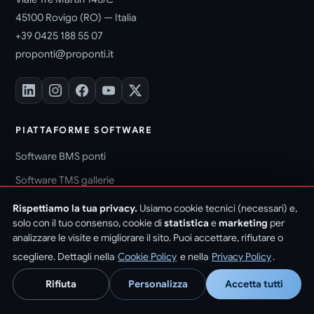
45100 Rovigo (RO) — Italia
+39 0425 188 55 07
proponti@proponti.it
PIATTAFORME SOFTWARE
Software BMS ponti
Software TMS gallerie
Software per la PA
Rispettiamo la tua privacy.
Usiamo cookie tecnici (necessari) e,
solo con il tuo consenso, cookie di
statistica
e
marketing
per
analizzare le visite e migliorare il sito. Puoi accettare, rifiutare o
SERVIZI
scegliere. Dettagli nella
Cookie Policy
e nella
Privacy Policy
.
Ispezioni ponti
Rifiuta
Personalizza
Accetta tutti
Copertura nazionale
Mappatura e censimento