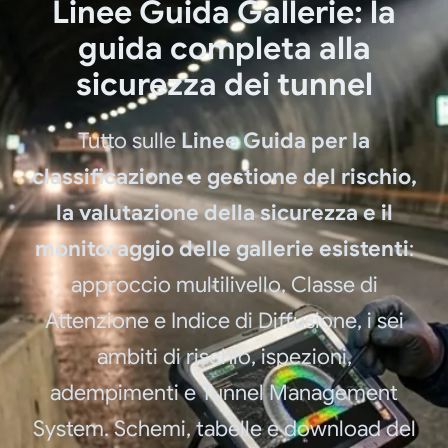
Linee Guida Gallerie: la
guida completa alla
sicurezza dei tunnel
Tutto sulle
Linee Guida per la
classificazione e gestione del rischio,
la valutazione della sicurezza e il
monitoraggio delle gallerie esistenti
:
approccio multilivello, Classe di
Attenzione e Indice di Diffusione, i sei
ambiti di rischio, ispezioni,
adempimenti e Tunnel Management
System. Schemi, tabelle e download del