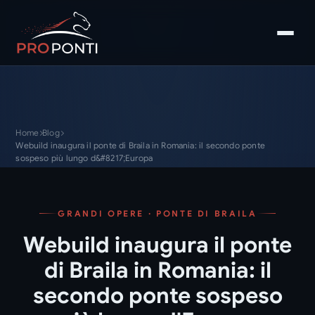
Home
Blog
Webuild inaugura il ponte di Braila in Romania: il secondo ponte
sospeso più lungo d&#8217;Europa
GRANDI OPERE · PONTE DI BRAILA
Webuild inaugura il ponte
di Braila in Romania: il
secondo ponte sospeso