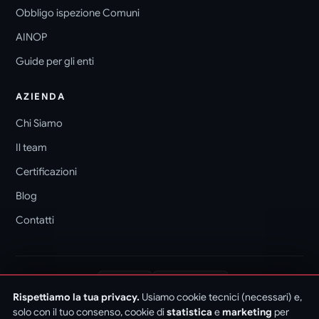
Obbligo ispezione Comuni
AINOP
Guide per gli enti
AZIENDA
Chi Siamo
Il team
Certificazioni
Blog
Contatti
ISO 9001
ISO/IEC 27001
CERTIFICAZIONI
Rispettiamo la tua privacy.
Usiamo cookie tecnici (necessari) e,
ISO/IEC 27017
ISO/IEC 27018
CSA STAR
ACN
solo con il tuo consenso, cookie di
statistica
e
marketing
per
DM 204/2022