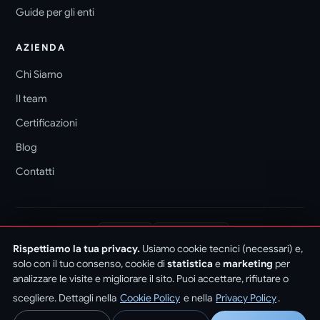
Guide per gli enti
AZIENDA
Chi Siamo
Il team
Certificazioni
Blog
Contatti
ISO 9001
ISO/IEC 27001
CERTIFICAZIONI
Rispettiamo la tua privacy.
Usiamo cookie tecnici (necessari) e,
ISO/IEC 27017
ISO/IEC 27018
CSA STAR
ACN
solo con il tuo consenso, cookie di
statistica
e
marketing
per
DM 204/2022
analizzare le visite e migliorare il sito. Puoi accettare, rifiutare o
scegliere. Dettagli nella
Cookie Policy
e nella
Privacy Policy
.
© 2026 PROPONTI · P. IVA 01627760299